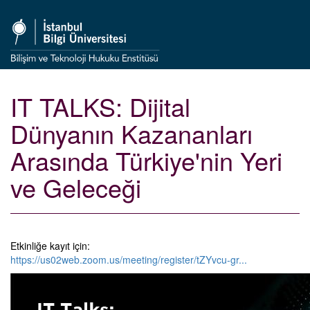
IT TALKS: Dijital
Dünyanın Kazananları
Arasında Türkiye'nin Yeri
ve Geleceği
Etkinliğe kayıt için:
https://us02web.zoom.us/meeting/register/tZYvcu-gr...