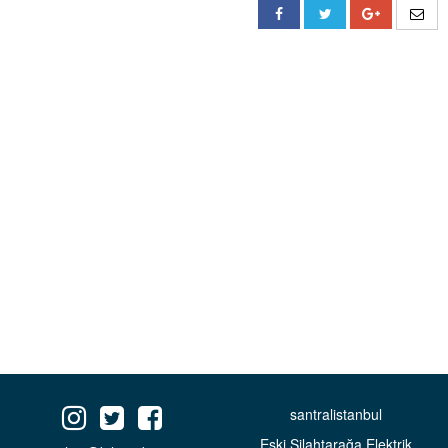
santralistanbul
Eski Silahtarağa Elektrik